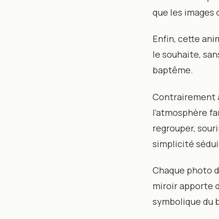
que les images o
Enfin, cette ani
le souhaite, sa
baptême.
Contrairement a
l’atmosphère fam
regrouper, sour
simplicité sédui
Chaque photo de
miroir apporte 
symbolique du 