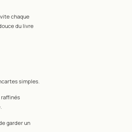
nvite chaque
douce du livre
ncartes simples.
 raffinés
.
 de garder un