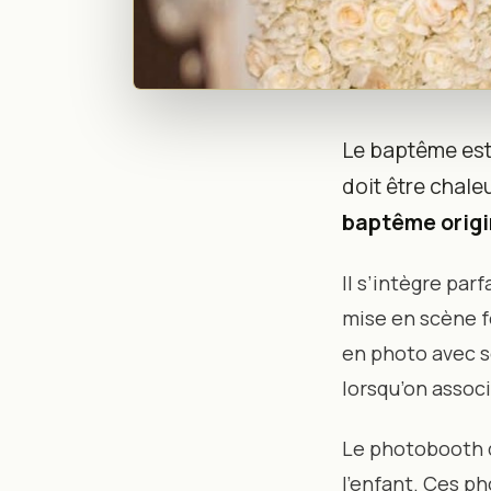
👶 BAPTÊME & FÊTE DE FAMILLE
Le baptême est
Baptême : 5 
doit être chale
baptême origi
un Souvenir 
Il s’intègre par
mise en scène 
Publié le 14 janvier 2026 • 3 min de lecture
en photo avec s
lorsqu’on associ
Le photobooth d
l’enfant. Ces p