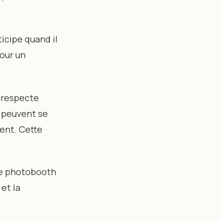
icipe quand il
our un
 respecte
s peuvent se
ent. Cette
Le photobooth
et la