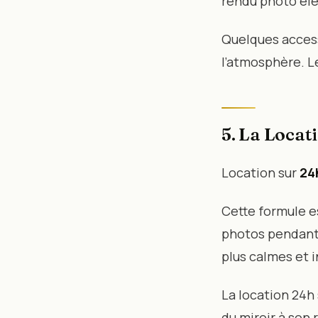
rendu photo élé
Quelques accesso
l’atmosphère. L
5. La Locat
Location sur
24
Cette formule e
photos pendant 
plus calmes et 
La location 24h 
du miroir à son