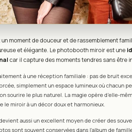
 un moment de douceur et de rassemblement famili
Idées Déco & Animati
ureuse et élégante. Le photobooth miroir est une
i
nal
car il capture des moments tendres sans être in
Durable
faitement à une réception familiale : pas de bruit exce
forcée, simplement un espace lumineux où chacun pe
on sourire le plus naturel. La magie opère d’elle-mêm
e le miroir à un décor doux et harmonieux.
evient aussi un excellent moyen de créer des souve
hotos sont souvent conservées dans l’album de famill