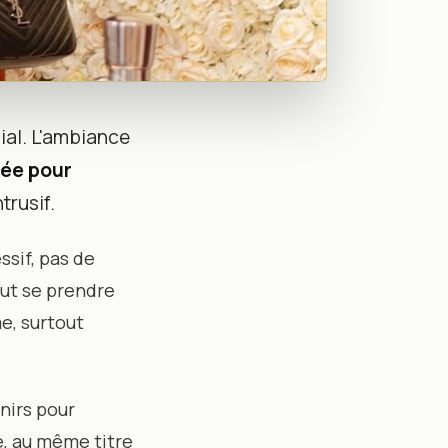
al. L'ambiance
on Douce pour
dée pour
trusif.
ssif, pas de
ut se prendre
e, surtout
nirs pour
e, au même titre