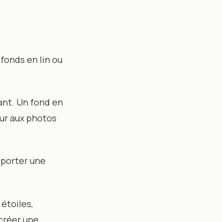
 fonds en lin ou
ant. Un fond en
eur aux photos
pporter une
étoiles,
 créer une