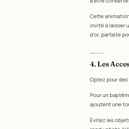
à être conservé
Cette animation
invité à laisser
d’or, parfaite p
4. Les Acce
Optez pour des 
Pour un baptême,
ajoutent une tou
Évitez les objet