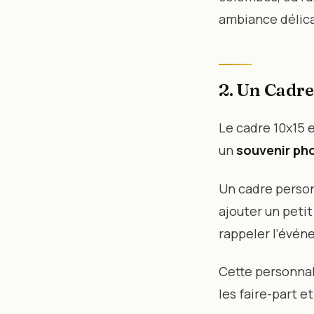
ambiance délica
2. Un Cadre
Le cadre 10x15 e
un
souvenir ph
Un cadre person
ajouter un peti
rappeler l’évén
Cette personnal
les faire-part e