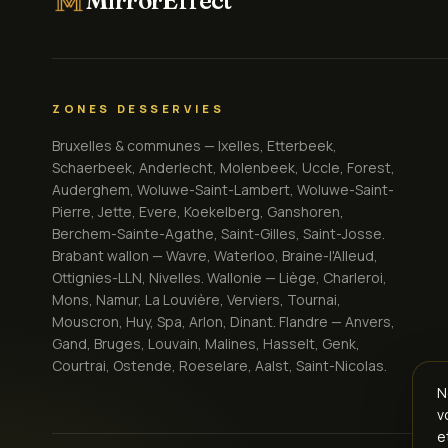
MirrorEffect
ZONES DESSERVIES
Bruxelles & communes — Ixelles, Etterbeek,
Schaerbeek, Anderlecht, Molenbeek, Uccle, Forest,
Auderghem, Woluwe-Saint-Lambert, Woluwe-Saint-
Pierre, Jette, Evere, Koekelberg, Ganshoren,
Berchem-Sainte-Agathe, Saint-Gilles, Saint-Josse.
Brabant wallon — Wavre, Waterloo, Braine-l'Alleud,
Ottignies-LLN, Nivelles. Wallonie — Liège, Charleroi,
Mons, Namur, La Louvière, Verviers, Tournai,
Mouscron, Huy, Spa, Arlon, Dinant. Flandre — Anvers,
Gand, Bruges, Louvain, Malines, Hasselt, Genk,
Courtrai, Ostende, Roeselare, Aalst, Saint-Nicolas.
N
v
e