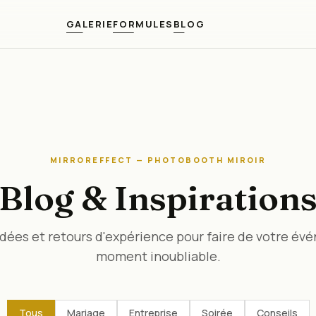
GALERIE
FORMULES
BLOG
MIRROREFFECT — PHOTOBOOTH MIROIR
Blog & Inspiration
idées et retours d'expérience pour faire de votre é
moment inoubliable.
Tous
Mariage
Entreprise
Soirée
Conseils