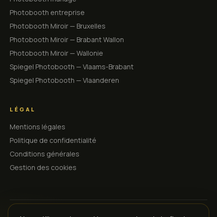
Photobooth entreprise
Photobooth Miroir — Bruxelles
Photobooth Miroir — Brabant Wallon
Photobooth Miroir — Wallonie
Spiegel Photobooth — Vlaams-Brabant
Spiegel Photobooth — Vlaanderen
LÉGAL
Mentions légales
Politique de confidentialité
Conditions générales
Gestion des cookies
©
2026
MirrorEffect —
Photobooth Miroir
.
Tous droits réservés.