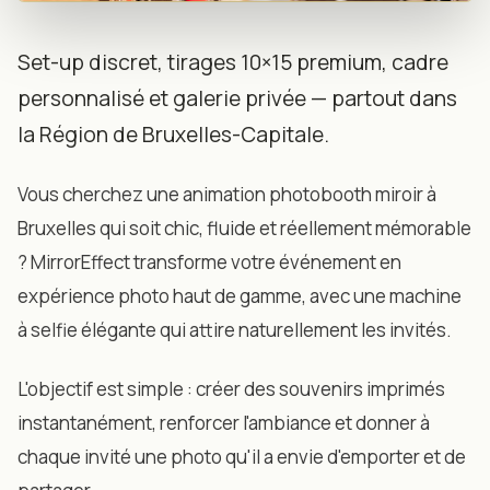
📍 BRUXELLES
Set-up discret, tirages 10×15 premium, cadre
Animation photo élégante
personnalisé et galerie privée — partout dans
la Région de Bruxelles-Capitale.
pour vos mariages &
événements à Bruxelles
Vous cherchez une animation photobooth miroir à
Bruxelles qui soit chic, fluide et réellement mémorable
Région de Bruxelles-Capitale • Hôtels • Institutions •
Salles
? MirrorEffect transforme votre événement en
expérience photo haut de gamme, avec une machine
à selfie élégante qui attire naturellement les invités.
L'objectif est simple : créer des souvenirs imprimés
instantanément, renforcer l'ambiance et donner à
chaque invité une photo qu'il a envie d'emporter et de