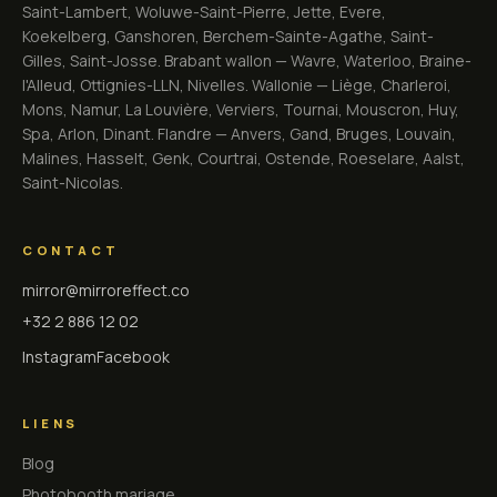
Saint-Lambert, Woluwe-Saint-Pierre, Jette, Evere,
Koekelberg, Ganshoren, Berchem-Sainte-Agathe, Saint-
Gilles, Saint-Josse. Brabant wallon — Wavre, Waterloo, Braine-
l'Alleud, Ottignies-LLN, Nivelles. Wallonie — Liège, Charleroi,
Mons, Namur, La Louvière, Verviers, Tournai, Mouscron, Huy,
Spa, Arlon, Dinant. Flandre — Anvers, Gand, Bruges, Louvain,
Malines, Hasselt, Genk, Courtrai, Ostende, Roeselare, Aalst,
Saint-Nicolas.
CONTACT
mirror@mirroreffect.co
+32 2 886 12 02
Instagram
Facebook
LIENS
Blog
Photobooth mariage