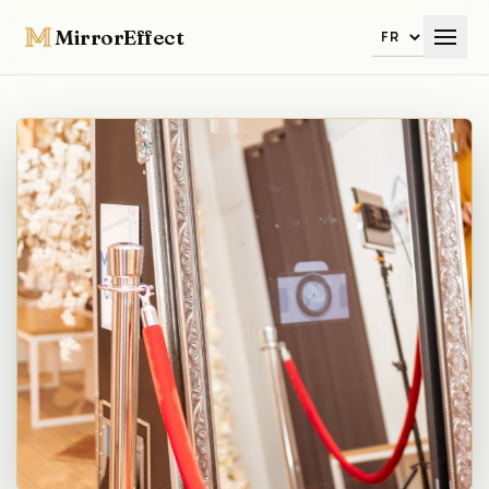
MirrorEffect
Langue