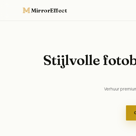
MirrorEffect
Stijlvolle fot
Verhuur premium