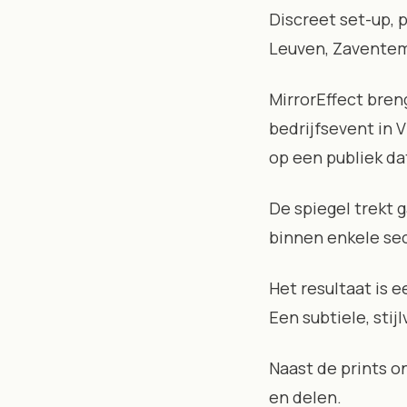
Discreet set-up, 
Leuven, Zaventem
MirrorEffect bren
bedrijfsevent in V
op een publiek da
De spiegel trekt 
binnen enkele se
Het resultaat is 
Een subtiele, sti
Naast de prints o
en delen.