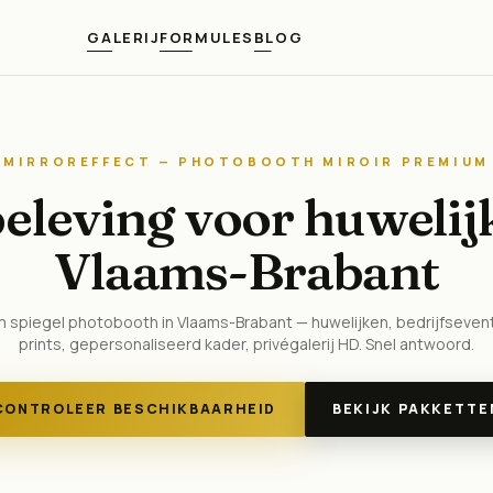
GALERIJ
FORMULES
BLOG
MIRROREFFECT — PHOTOBOOTH MIROIR PREMIUM
obeleving voor huwelij
Vlaams-Brabant
 spiegel photobooth in Vlaams-Brabant — huwelijken, bedrijfsevent
prints, gepersonaliseerd kader, privégalerij HD. Snel antwoord.
CONTROLEER BESCHIKBAARHEID
BEKIJK PAKKETTE