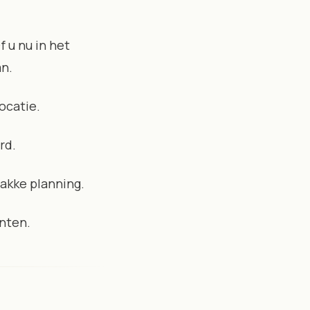
 u nu in het
an.
ocatie.
rd.
rakke planning.
nten.