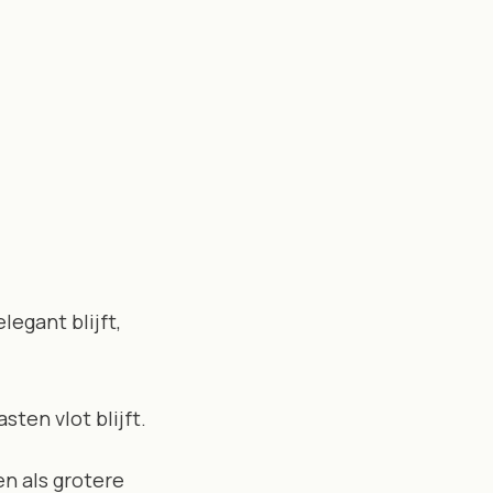
egant blijft,
ten vlot blijft.
en als grotere