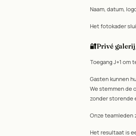
Naam, datum, logo
Het fotokader slu
🔐
Privé galerij
Toegang J+1 om t
Gasten kunnen hu
We stemmen de ops
zonder storende 
Onze teamleden zi
Het resultaat is 