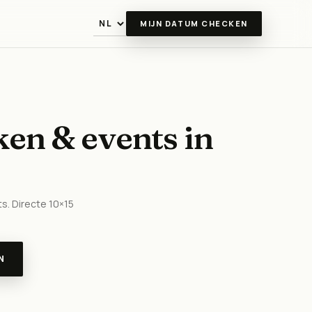
MIJN DATUM CHECKEN
Taal
ken & events in
s. Directe 10×15
N