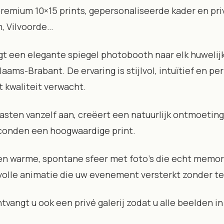
premium 10×15 prints, gepersonaliseerde kader en priv
, Vilvoorde…
gt een elegante spiegel photobooth naar elk huwelijk
laams-Brabant. De ervaring is stijlvol, intuïtief en p
t kwaliteit verwacht.
gasten vanzelf aan, creëert een natuurlijk ontmoetin
conden een hoogwaardige print.
een warme, spontane sfeer met foto’s die echt memo
jlvolle animatie die uw evenement versterkt zonder t
ntvangt u ook een privé galerij zodat u alle beelden 