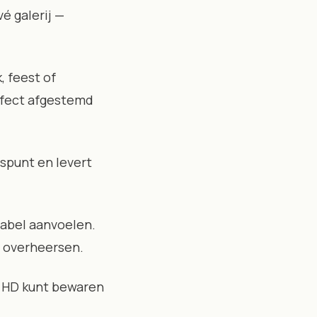
é galerij —
, feest of
erfect afgestemd
gspunt en levert
rabel aanvoelen.
e overheersen.
in HD kunt bewaren