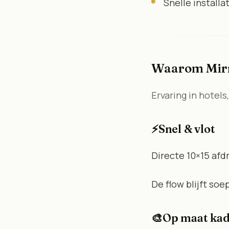
Snelle installa
Waarom Mirr
Ervaring in hotels
⚡
Snel & vlot
Directe 10×15 afd
De flow blijft so
🎨
Op maat ka