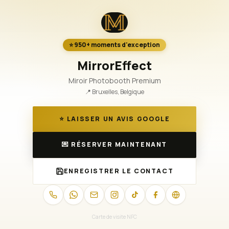
⭐️ 950+ moments d'exception
MirrorEffect
Miroir Photobooth Premium
📍
Bruxelles, Belgique
⭐ LAISSER UN AVIS GOOGLE
💌 RÉSERVER MAINTENANT
ENREGISTRER LE CONTACT
Carte de visite NFC