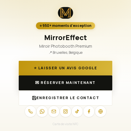
⭐️ 950+ moments d'exception
MirrorEffect
Miroir Photobooth Premium
📍
Bruxelles, Belgique
⭐ LAISSER UN AVIS GOOGLE
💌 RÉSERVER MAINTENANT
ENREGISTRER LE CONTACT
Carte de visite NFC