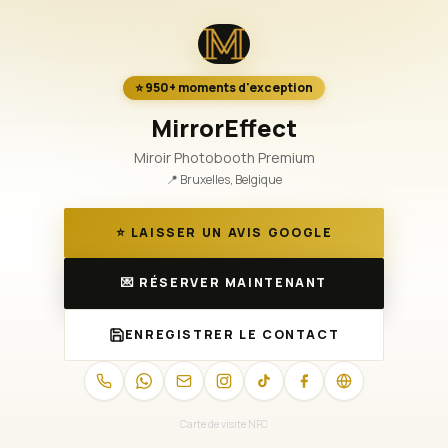
⭐️ 950+ moments d'exception
MirrorEffect
Miroir Photobooth Premium
📍
Bruxelles, Belgique
⭐ LAISSER UN AVIS GOOGLE
💌 RÉSERVER MAINTENANT
ENREGISTRER LE CONTACT
Carte de visite NFC