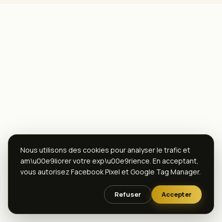
Nous utilisons des cookies pour analyser le trafic et
am\u00e9liorer votre exp\u00e9rience. En acceptant,
vous autorisez Facebook Pixel et Google Tag Manager.
Refuser
Accepter