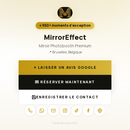
⭐️ 950+ moments d'exception
MirrorEffect
Miroir Photobooth Premium
📍
Bruxelles, Belgique
⭐ LAISSER UN AVIS GOOGLE
💌 RÉSERVER MAINTENANT
ENREGISTRER LE CONTACT
Carte de visite NFC