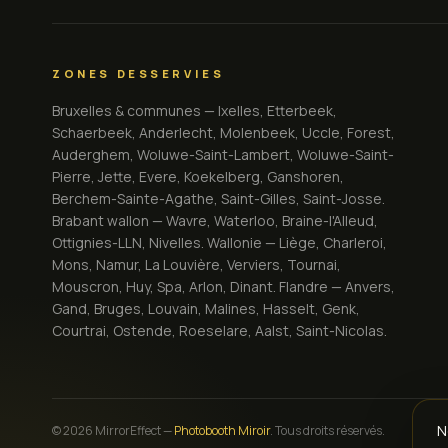
ZONES DESSERVIES
Bruxelles & communes — Ixelles, Etterbeek,
Schaerbeek, Anderlecht, Molenbeek, Uccle, Forest,
Auderghem, Woluwe-Saint-Lambert, Woluwe-Saint-
Pierre, Jette, Evere, Koekelberg, Ganshoren,
Berchem-Sainte-Agathe, Saint-Gilles, Saint-Josse.
Brabant wallon — Wavre, Waterloo, Braine-l'Alleud,
Ottignies-LLN, Nivelles. Wallonie — Liège, Charleroi,
Mons, Namur, La Louvière, Verviers, Tournai,
Mouscron, Huy, Spa, Arlon, Dinant. Flandre — Anvers,
Gand, Bruges, Louvain, Malines, Hasselt, Genk,
Courtrai, Ostende, Roeselare, Aalst, Saint-Nicolas.
N
©
2026
MirrorEffect —
Photobooth Miroir
.
Tous droits réservés.